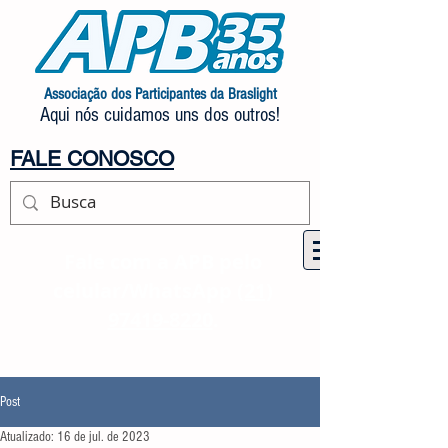
Associação dos Participantes da Braslight
Aqui nós cuidamos uns dos outros!
FALE CONOSCO
Fale com a APB pelo
celular/WhatsApp
(21)
97419-8220
.
Post
Atualizado:
16 de jul. de 2023