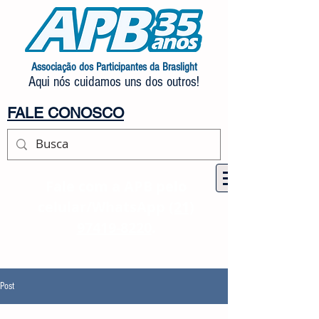
Associação dos Participantes da Braslight
Aqui nós cuidamos uns dos outros!
FALE CONOSCO
Fale com a APB pelo
celular/WhatsApp
(21)
97419-8220
.
Post