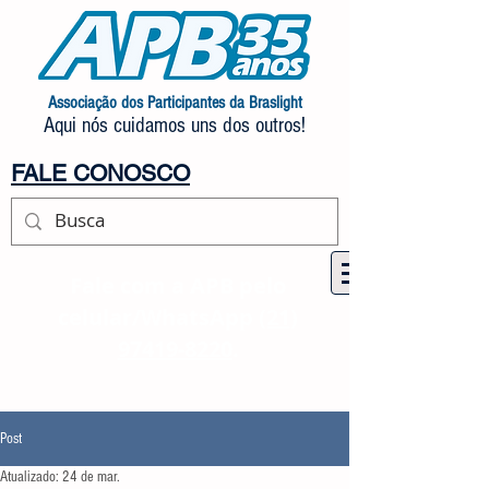
Associação dos Participantes da Braslight
Aqui nós cuidamos uns dos outros!
FALE CONOSCO
Fale com a APB pelo
celular/WhatsApp
(21)
97419-8220
.
Post
Atualizado:
24 de mar.