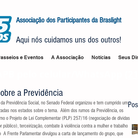
Associação dos Participantes da Braslight
Aqui nós cuidamos uns dos outros!
asseios e Eventos
A Associação
Notícias
Seus Dir
APB pelo celular/WhatsApp
(2
obre a Previdência
da Previdência Social, no Senado Federal organizou e tem cumprido um 
Pos
izadas nos estados sobre o tema.  Além dos rumos da Previdência, os 
mo o Projeto de Lei Complementar (PLP) 257/16 (negociação de dívidas 
r público), terceirização, combate à violência contra a mulher e trabalho 
o  A Frente Parlamentar divulgou a carta de lançamento do grupo, que 