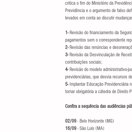
critica o fim do Ministério da Previdênc
Previdência e o argumento de falso de
levados em conta ao discutir mudanças 
1-
 Revisão do financiamento da Seguri
pagamentos sem o correspondente repas
2-
 Revisão das renúncias e desoneraçõe
3-
 Revisão da Desvinculação de Receit
contribuições sociais;  
4-
 Revisão do modelo administrativo-jud
previdenciárias, que desvia recursos de
5-
 Implantar Educação Previdenciária n
tornar obrigatória a cátedra de Direito 
Confira a sequência das audiências púb
02/09
 - Belo Horizonte (MG) 
16/09
 - São Luís (MA)  