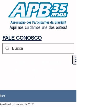
Associação dos Participantes da Braslight
Aqui nós cuidamos uns dos outros!
FALE CONOSCO
Fale com a APB pelo
celular/WhatsApp
(21)
97419-8220
.
Post
Atualizado:
6 de fev. de 2021