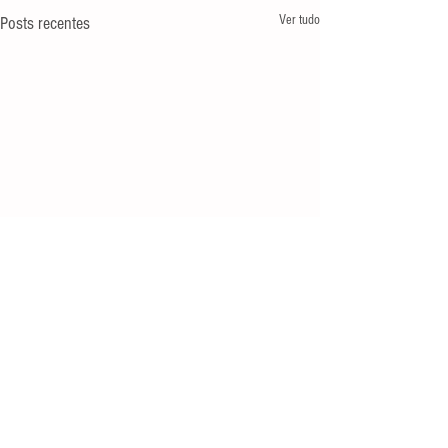
Ver tudo
Posts recentes
Expediente
Av. Rio Branco, 37, sala 307, Centro,
Rio de
Janeiro-RJ, CEP
20090-003
Telefone e WhatsApp: +55 (21)
97419-8220
e-mail:
apbraslight@gmail.com