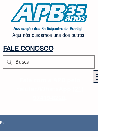
Associação dos Participantes da Braslight
Aqui nós cuidamos uns dos outros!
FALE CONOSCO
Fale com a APB pelo
celular/WhatsApp
(21)
97419-8220
.
Post