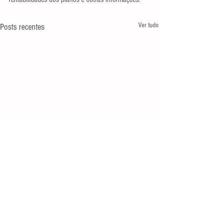
Ver tudo
Posts recentes
Expediente
Av. Rio Branco, 37, sala 307, Centro,
Rio de
Janeiro-RJ, CEP
20090-003