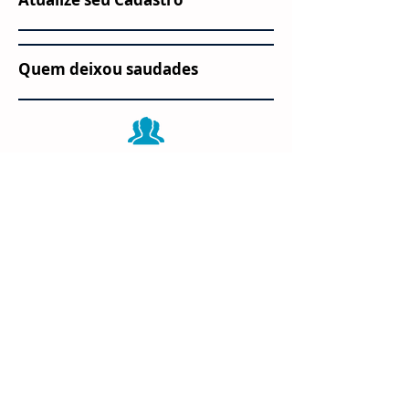
Quem deixou saudades
Quero me Associar
Expediente
Av. Rio Branco, 37, sala 307, Centro,
Rio de
Janeiro-RJ, CEP
20090-003
Telefone e WhatsApp: +55 (21)
97419-8220
e-mail:
apbraslight@gmail.com
Funcionamento:
Dias úteis, das 9h às 17h