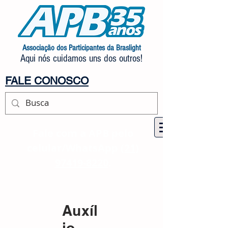
Associação dos Participantes da Braslight
Aqui nós cuidamos uns dos outros!
FALE CONOSCO
Fale com a APB pelo
celular/WhatsApp
(21)
97419-8220
.
Auxíl
io