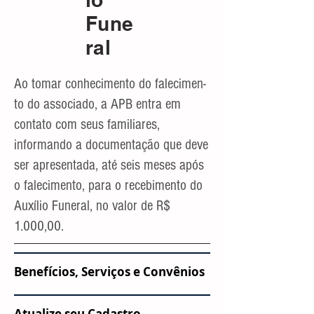
Fune
ral
Ao tomar conhecimento do faleci­men­
to do associado, a APB entra em
contato com seus fami­liares,
informando a docu­men­tação que deve
ser apre­sentada, até seis meses após
o falecimento, para o recebimento do
Auxílio Funeral, no valor de R$
1.000,00.
Benefícios, Serviços e Convênios
Atualize seu Cadastro